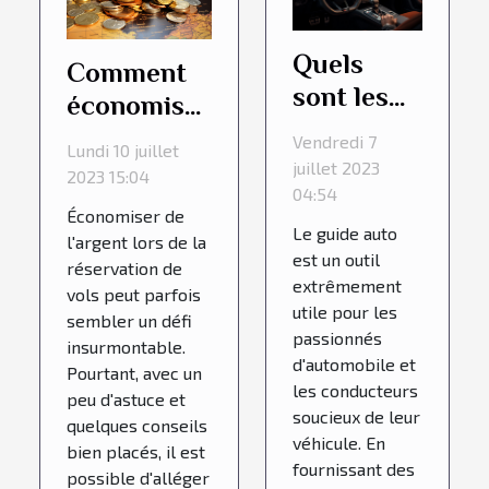
Quels
Comment
sont les
économiser
avantages
de l'argent
Vendredi 7
Lundi 10 juillet
de
lors de la
juillet 2023
2023 15:04
consulter
04:54
réservation
Économiser de
un guide
de vols ?
Le guide auto
l'argent lors de la
auto ?
est un outil
réservation de
extrêmement
vols peut parfois
utile pour les
sembler un défi
passionnés
insurmontable.
d'automobile et
Pourtant, avec un
les conducteurs
peu d'astuce et
soucieux de leur
quelques conseils
véhicule. En
bien placés, il est
fournissant des
possible d'alléger