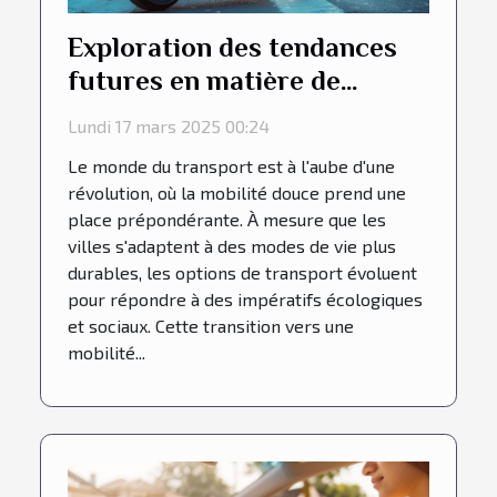
Exploration des tendances
futures en matière de
mobilité douce et transport
Lundi 17 mars 2025 00:24
Le monde du transport est à l'aube d'une
révolution, où la mobilité douce prend une
place prépondérante. À mesure que les
villes s'adaptent à des modes de vie plus
durables, les options de transport évoluent
pour répondre à des impératifs écologiques
et sociaux. Cette transition vers une
mobilité...