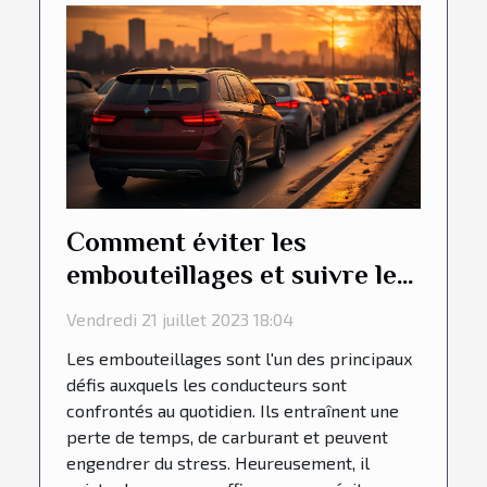
Comment éviter les
embouteillages et suivre les
meilleurs itinéraires en
Vendredi 21 juillet 2023 18:04
conduisant votre véhicule ?
Les embouteillages sont l'un des principaux
défis auxquels les conducteurs sont
confrontés au quotidien. Ils entraînent une
perte de temps, de carburant et peuvent
engendrer du stress. Heureusement, il