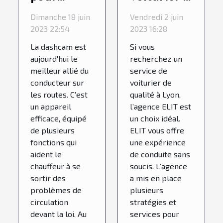
quelles
4 bonnes
Dimanche 18 juin
Vendredi 2 juin
raisons
raisons de
2023 22:54
2023 16:28
l'acheter ?
choisir
La dashcam est
Si vous
l’agence
aujourd'hui le
recherchez un
ELIT à
meilleur allié du
service de
conducteur sur
voiturier de
Lyon
les routes. C'est
qualité à Lyon,
un appareil
l’agence ELIT est
efficace, équipé
un choix idéal.
de plusieurs
ELIT vous offre
fonctions qui
une expérience
aident le
de conduite sans
chauffeur à se
soucis. L’agence
sortir des
a mis en place
problèmes de
plusieurs
circulation
stratégies et
devant la loi. Au
services pour