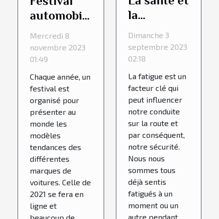
La santé et
Festival
la
automobile
conduite :
2021 de
Dimanche 3
Mercredi 8
l'influence
quoi s’agit-
septembre 2023
novembre 2023
de la
il ?
02:18
01:49
fatigue
La fatigue est un
Chaque année, un
sur la
facteur clé qui
festival est
peut influencer
organisé pour
sécurité
notre conduite
présenter au
routière
sur la route et
monde les
par conséquent,
modèles
notre sécurité.
tendances des
Nous nous
différentes
sommes tous
marques de
déjà sentis
voitures. Celle de
fatigués à un
2021 se fera en
moment ou un
ligne et
autre pendant
beaucoup de