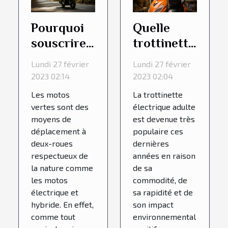
Pourquoi
Quelle
souscrire
trottinette
à une
électrique
Lundi 27 février
Lundi 27 février
assurance
adulte
2023 02:14
2023 02:04
moto verte
choisir ?
Les motos
La trottinette
?
vertes sont des
électrique adulte
moyens de
est devenue très
déplacement à
populaire ces
deux-roues
dernières
respectueux de
années en raison
la nature comme
de sa
les motos
commodité, de
électrique et
sa rapidité et de
hybride. En effet,
son impact
comme tout
environnemental