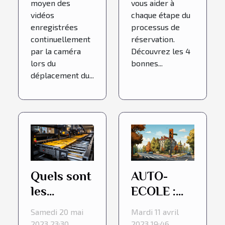
moyen des
vous aider à
vidéos
chaque étape du
enregistrées
processus de
continuellement
réservation.
par la caméra
Découvrez les 4
lors du
bonnes...
déplacement du...
Quels sont
AUTO-
les
ECOLE :
avantages
Conduire
Samedi 20 mai
Mardi 11 avril
d’un Auto
en France
2023 23:30
2023 19:46