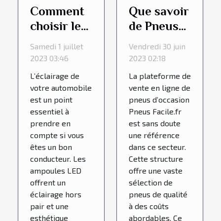
Comment
Que savoir
choisir les
de Pneus
ampoules
Facile.fr, la
Samedi 1 juillet
Vendredi 30 juin
LED pour
référence
2023 03:46
2023 02:18
votre
des pneus
L’éclairage de
La plateforme de
véhicule ?
occasion ?
votre automobile
vente en ligne de
est un point
pneus d’occasion
essentiel à
Pneus Facile.fr
prendre en
est sans doute
compte si vous
une référence
êtes un bon
dans ce secteur.
conducteur. Les
Cette structure
ampoules LED
offre une vaste
offrent un
sélection de
éclairage hors
pneus de qualité
pair et une
à des coûts
esthétique
abordables. Ce