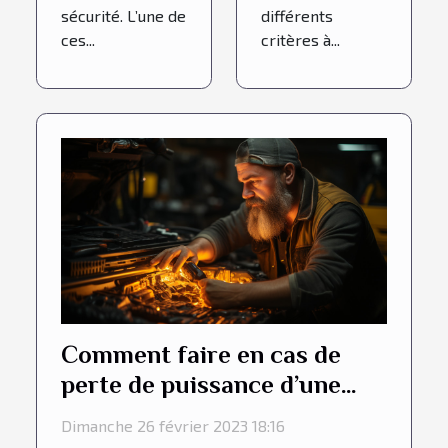
sécurité. L’une de
différents
ces...
critères à...
Comment faire en cas de
perte de puissance d’une
voiture diesel sans le voyant
Dimanche 26 février 2023 18:16
allumé ?