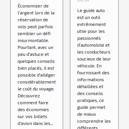
consulter
réservation
Économiser de
un guide
de vols ?
Le guide auto
l'argent lors de la
auto ?
est un outil
réservation de
extrêmement
vols peut parfois
utile pour les
sembler un défi
passionnés
insurmontable.
d'automobile et
Pourtant, avec un
les conducteurs
peu d'astuce et
soucieux de leur
quelques conseils
véhicule. En
bien placés, il est
fournissant des
possible d'alléger
informations
considérablement
détaillées et
le coût du voyage.
des conseils
Découvrez
pratiques, ce
comment faire
guide permet
des économies
de mieux
sur vos billets
comprendre les
d'avion dans les...
différents