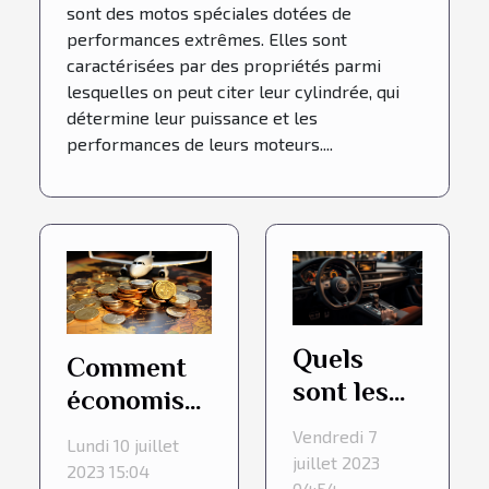
sont des motos spéciales dotées de
performances extrêmes. Elles sont
caractérisées par des propriétés parmi
lesquelles on peut citer leur cylindrée, qui
détermine leur puissance et les
performances de leurs moteurs....
Quels
Comment
sont les
économiser
avantages
de l'argent
Vendredi 7
Lundi 10 juillet
de
lors de la
juillet 2023
2023 15:04
04:54