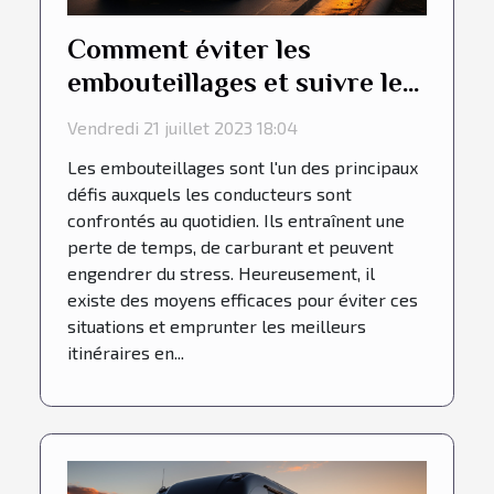
Comment éviter les
embouteillages et suivre les
meilleurs itinéraires en
Vendredi 21 juillet 2023 18:04
conduisant votre véhicule ?
Les embouteillages sont l'un des principaux
défis auxquels les conducteurs sont
confrontés au quotidien. Ils entraînent une
perte de temps, de carburant et peuvent
engendrer du stress. Heureusement, il
existe des moyens efficaces pour éviter ces
situations et emprunter les meilleurs
itinéraires en...