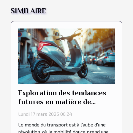
SIMILAIRE
Exploration des tendances
futures en matière de
mobilité douce et transport
Lundi 17 mars 2025 00:24
Le monde du transport est à l'aube d'une
révolution, où la mobilité douce prend une