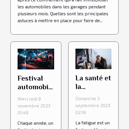
les automobiles dans les garages pendant
plusieurs mois. Quelles sont les principales
astuces à mettre en place pour faire de...
La santé et
Festival
la
automobile
conduite :
2021 de
Dimanche 3
Mercredi 8
l'influence
quoi s’agit-
septembre 2023
novembre 2023
de la
il ?
02:18
01:49
fatigue
La fatigue est un
Chaque année, un