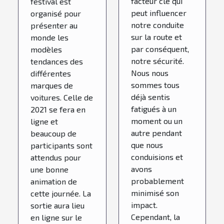
sur la
facteur clé qui
festival est
peut influencer
organisé pour
sécurité
notre conduite
présenter au
routière
sur la route et
monde les
par conséquent,
modèles
notre sécurité.
tendances des
Nous nous
différentes
sommes tous
marques de
déjà sentis
voitures. Celle de
fatigués à un
2021 se fera en
moment ou un
ligne et
autre pendant
beaucoup de
que nous
participants sont
conduisions et
attendus pour
avons
une bonne
probablement
animation de
minimisé son
cette journée. La
impact.
sortie aura lieu
Cependant, la
en ligne sur le