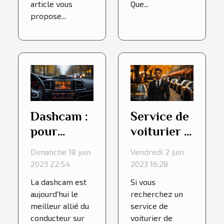
article vous
Que...
propose...
Dashcam :
Service de
pour
voiturier :
quelles
4 bonnes
Dimanche 18 juin
Vendredi 2 juin
raisons
raisons de
2023 22:54
2023 16:28
l'acheter ?
choisir
La dashcam est
Si vous
l’agence
aujourd'hui le
recherchez un
ELIT à
meilleur allié du
service de
conducteur sur
voiturier de
Lyon