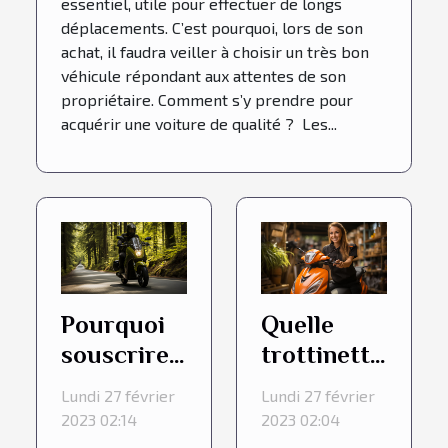
essentiel, utile pour effectuer de longs
déplacements. C’est pourquoi, lors de son
achat, il faudra veiller à choisir un très bon
véhicule répondant aux attentes de son
propriétaire. Comment s’y prendre pour
acquérir une voiture de qualité ? Les...
Pourquoi
Quelle
souscrire
trottinette
à une
électrique
Lundi 27 février
Lundi 27 février
assurance
adulte
2023 02:14
2023 02:04
moto verte
choisir ?