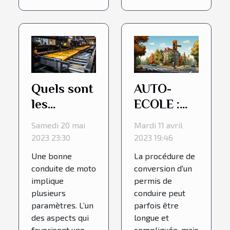
Quels sont
AUTO-
les
ECOLE :
avantages
Conduire
Samedi 20 mai
Mardi 11 avril
d’un Auto
en France
2023 23:30
2023 19:46
Blipper ?
Une bonne
La procédure de
conduite de moto
conversion d'un
implique
permis de
plusieurs
conduire peut
paramètres. L’un
parfois être
des aspects qui
longue et
favorisent une
compliquée, mais