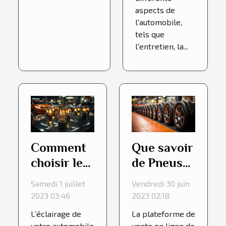
aspects de
l'automobile,
tels que
l'entretien, la...
Comment
Que savoir
choisir les
de Pneus
ampoules
Facile.fr, la
Samedi 1 juillet
Vendredi 30 juin
LED pour
référence
2023 03:46
2023 02:18
votre
des pneus
L’éclairage de
La plateforme de
véhicule ?
occasion ?
votre automobile
vente en ligne de