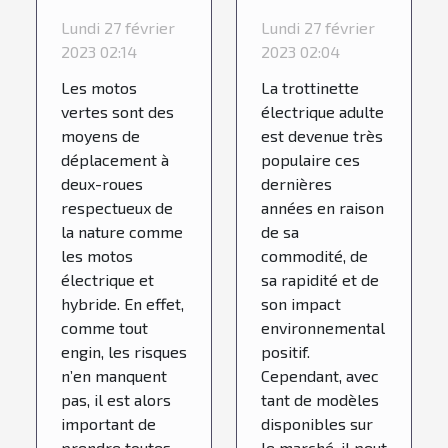
à une
électrique
Lundi 27 février
Lundi 27 février
assurance
adulte
2023 02:14
2023 02:04
moto verte
choisir ?
Les motos
La trottinette
?
vertes sont des
électrique adulte
moyens de
est devenue très
déplacement à
populaire ces
deux-roues
dernières
respectueux de
années en raison
la nature comme
de sa
les motos
commodité, de
électrique et
sa rapidité et de
hybride. En effet,
son impact
comme tout
environnemental
engin, les risques
positif.
n’en manquent
Cependant, avec
pas, il est alors
tant de modèles
important de
disponibles sur
prendre toutes
le marché, il peut