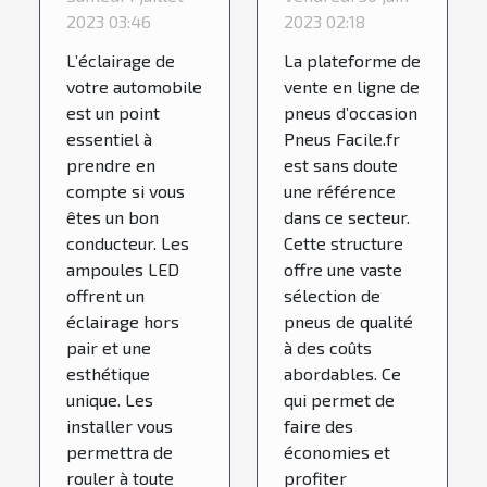
LED pour
référence
2023 03:46
2023 02:18
votre
des pneus
L’éclairage de
La plateforme de
véhicule ?
occasion ?
votre automobile
vente en ligne de
est un point
pneus d’occasion
essentiel à
Pneus Facile.fr
prendre en
est sans doute
compte si vous
une référence
êtes un bon
dans ce secteur.
conducteur. Les
Cette structure
ampoules LED
offre une vaste
offrent un
sélection de
éclairage hors
pneus de qualité
pair et une
à des coûts
esthétique
abordables. Ce
unique. Les
qui permet de
installer vous
faire des
permettra de
économies et
rouler à toute
profiter