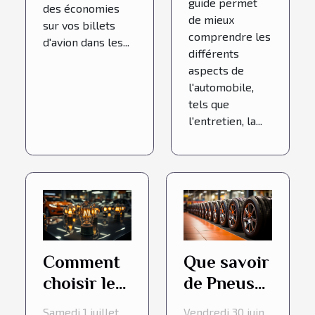
guide permet
des économies
de mieux
sur vos billets
comprendre les
d'avion dans les...
différents
aspects de
l'automobile,
tels que
l'entretien, la...
Comment
Que savoir
choisir les
de Pneus
ampoules
Facile.fr, la
Samedi 1 juillet
Vendredi 30 juin