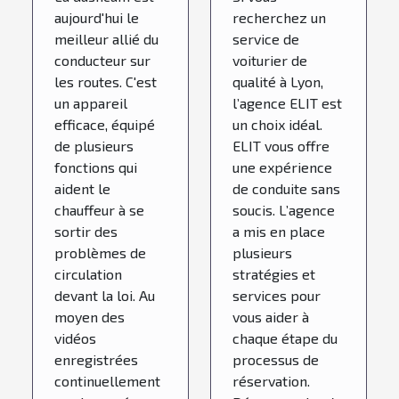
l’agence
aujourd'hui le
recherchez un
ELIT à
meilleur allié du
service de
conducteur sur
voiturier de
Lyon
les routes. C'est
qualité à Lyon,
un appareil
l’agence ELIT est
efficace, équipé
un choix idéal.
de plusieurs
ELIT vous offre
fonctions qui
une expérience
aident le
de conduite sans
chauffeur à se
soucis. L’agence
sortir des
a mis en place
problèmes de
plusieurs
circulation
stratégies et
devant la loi. Au
services pour
moyen des
vous aider à
vidéos
chaque étape du
enregistrées
processus de
continuellement
réservation.