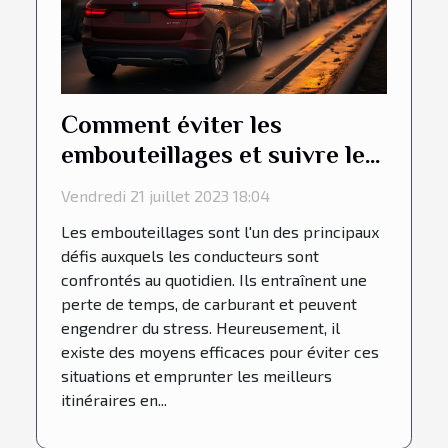
Comment éviter les
embouteillages et suivre les
meilleurs itinéraires en
Vendredi 21 juillet 2023 18:04
conduisant votre véhicule ?
Les embouteillages sont l'un des principaux
défis auxquels les conducteurs sont
confrontés au quotidien. Ils entraînent une
perte de temps, de carburant et peuvent
engendrer du stress. Heureusement, il
existe des moyens efficaces pour éviter ces
situations et emprunter les meilleurs
itinéraires en...