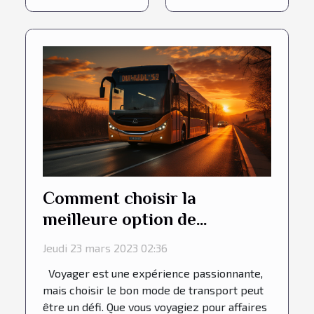
Comment choisir la
meilleure option de
transport pour votre
Jeudi 23 mars 2023 02:36
prochain voyage
Voyager est une expérience passionnante,
mais choisir le bon mode de transport peut
être un défi. Que vous voyagiez pour affaires