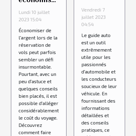
avantages
de l'argent
Vendredi 7
Lundi 10 juillet
de
lors de la
juillet 2023
2023 15:04
consulter
04:54
réservation
Économiser de
un guide
de vols ?
Le guide auto
l'argent lors de la
auto ?
est un outil
réservation de
extrêmement
vols peut parfois
utile pour les
sembler un défi
passionnés
insurmontable.
d'automobile et
Pourtant, avec un
les conducteurs
peu d'astuce et
soucieux de leur
quelques conseils
véhicule. En
bien placés, il est
fournissant des
possible d'alléger
informations
considérablement
détaillées et
le coût du voyage.
des conseils
Découvrez
pratiques, ce
comment faire