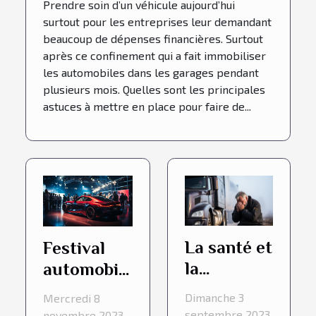
Prendre soin d’un véhicule aujourd’hui
surtout pour les entreprises leur demandant
beaucoup de dépenses financières. Surtout
après ce confinement qui a fait immobiliser
les automobiles dans les garages pendant
plusieurs mois. Quelles sont les principales
astuces à mettre en place pour faire de...
La santé et
Festival
la
automobile
conduite :
2021 de
Dimanche 3
Mercredi 8
l'influence
quoi s’agit-
septembre 2023
novembre 2023