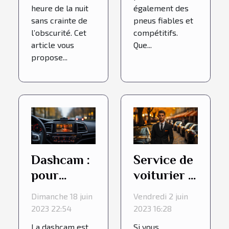
heure de la nuit
également des
sans crainte de
pneus fiables et
l’obscurité. Cet
compétitifs.
article vous
Que...
propose...
Dashcam :
Service de
pour
voiturier :
quelles
4 bonnes
Dimanche 18 juin
Vendredi 2 juin
raisons
raisons de
2023 22:54
2023 16:28
l'acheter ?
choisir
La dashcam est
Si vous