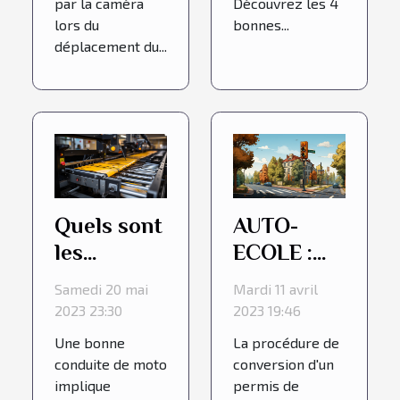
par la caméra
Découvrez les 4
lors du
bonnes...
déplacement du...
Quels sont
AUTO-
les
ECOLE :
avantages
Conduire
Samedi 20 mai
Mardi 11 avril
d’un Auto
en France
2023 23:30
2023 19:46
Blipper ?
Une bonne
La procédure de
conduite de moto
conversion d'un
implique
permis de