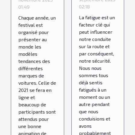
de la
il ?
02:18
01:49
fatigue
La fatigue est un
Chaque année, un
sur la
facteur clé qui
festival est
peut influencer
organisé pour
sécurité
notre conduite
présenter au
routière
sur la route et
monde les
par conséquent,
modèles
notre sécurité.
tendances des
Nous nous
différentes
sommes tous
marques de
déjà sentis
voitures. Celle de
fatigués à un
2021 se fera en
moment ou un
ligne et
autre pendant
beaucoup de
que nous
participants sont
conduisions et
attendus pour
avons
une bonne
probablement
animation de