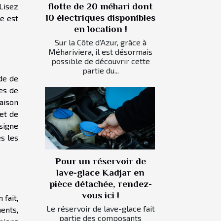
flotte de 20 méhari dont
 Lisez
10 électriques disponibles
e est
en location !
Sur la Côte d’Azur, grâce à
Méhariviera, il est désormais
possible de découvrir cette
partie du...
de de
ies de
raison
et de
 signe
es les
Pour un réservoir de
lave-glace Kadjar en
pièce détachée, rendez-
vous ici !
 fait,
Le réservoir de lave-glace fait
ments,
partie des composants