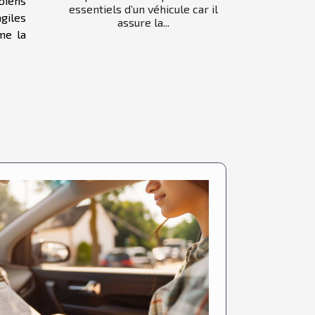
biens
essentiels d’un véhicule car il
agiles
assure la...
me la