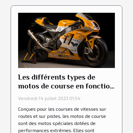
Les différents types de
motos de course en fonction
de leur cylindrée
Vendredi 14 juillet 2023 01:54
Conçues pour les courses de vitesses sur
routes et sur pistes, les motos de course
sont des motos spéciales dotées de
performances extrêmes. Elles sont