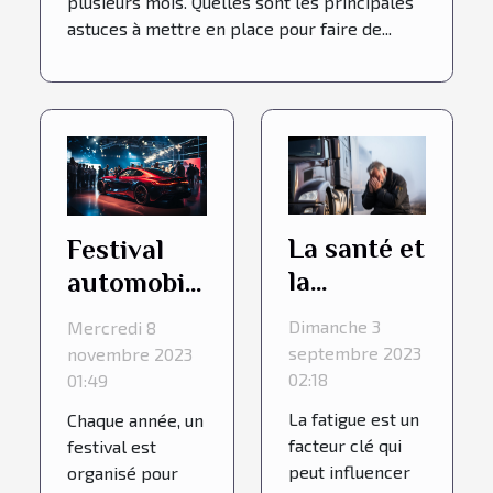
plusieurs mois. Quelles sont les principales
astuces à mettre en place pour faire de...
La santé et
Festival
la
automobile
conduite :
2021 de
Dimanche 3
Mercredi 8
l'influence
quoi s’agit-
septembre 2023
novembre 2023
de la
il ?
02:18
01:49
fatigue
La fatigue est un
Chaque année, un
sur la
facteur clé qui
festival est
peut influencer
organisé pour
sécurité