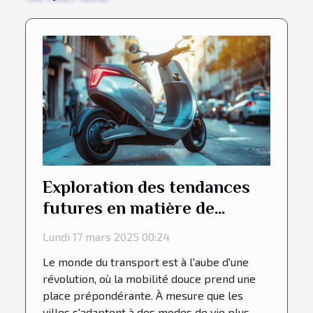
Exploration des tendances
futures en matière de
mobilité douce et transport
Lundi 17 mars 2025 00:24
Le monde du transport est à l'aube d'une
révolution, où la mobilité douce prend une
place prépondérante. À mesure que les
villes s'adaptent à des modes de vie plus