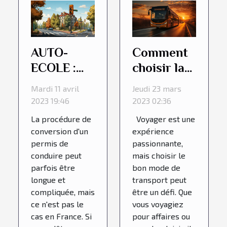
AUTO-
Comment
ECOLE :
choisir la
Conduire
meilleure
Mardi 11 avril
Jeudi 23 mars
en France
option de
2023 19:46
2023 02:36
transport
La procédure de
Voyager est une
pour votre
conversion d'un
expérience
prochain
permis de
passionnante,
conduire peut
mais choisir le
voyage
parfois être
bon mode de
longue et
transport peut
compliquée, mais
être un défi. Que
ce n'est pas le
vous voyagiez
cas en France. Si
pour affaires ou