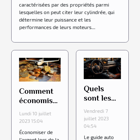
caractérisées par des propriétés parmi
lesquelles on peut citer leur cylindrée, qui
détermine leur puissance et les
performances de leurs moteurs....
Quels
Comment
sont les
économiser
avantages
de l'argent
Vendredi 7
Lundi 10 juillet
de
lors de la
juillet 2023
2023 15:04
consulter
04:54
réservation
Économiser de
un guide
de vols ?
Le guide auto
l'argent lors de la