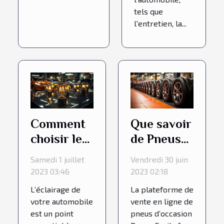
tels que
l'entretien, la...
Comment
Que savoir
choisir les
de Pneus
ampoules
Facile.fr, la
Samedi 1 juillet
Vendredi 30 juin
LED pour
référence
2023 03:46
2023 02:18
votre
des pneus
L’éclairage de
La plateforme de
véhicule ?
occasion ?
votre automobile
vente en ligne de
est un point
pneus d’occasion