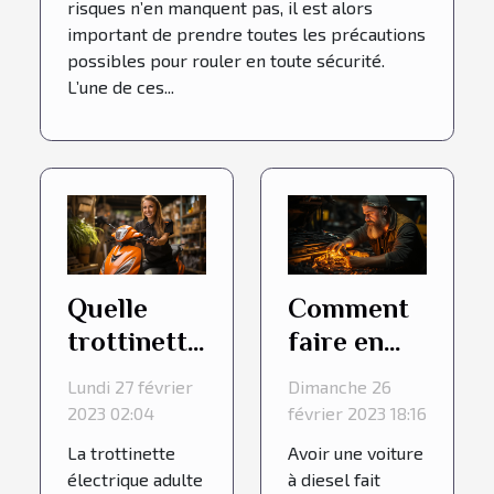
risques n’en manquent pas, il est alors
important de prendre toutes les précautions
possibles pour rouler en toute sécurité.
L’une de ces...
Quelle
Comment
trottinette
faire en
électrique
cas de
Lundi 27 février
Dimanche 26
adulte
perte de
2023 02:04
février 2023 18:16
choisir ?
puissance
La trottinette
Avoir une voiture
d’une
électrique adulte
à diesel fait