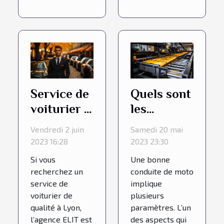
Service de
Quels sont
voiturier :
les
4 bonnes
avantages
Vendredi 2 juin
Samedi 20 mai
raisons de
d’un Auto
2023 16:28
2023 23:30
choisir
Blipper ?
Si vous
Une bonne
l’agence
recherchez un
conduite de moto
ELIT à
service de
implique
voiturier de
plusieurs
Lyon
qualité à Lyon,
paramètres. L’un
l’agence ELIT est
des aspects qui