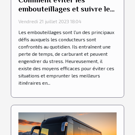
embouteillages et suivre les
meilleurs itinéraires en
Vendredi 21 juillet 2023 18:04
conduisant votre véhicule ?
Les embouteillages sont l'un des principaux
défis auxquels les conducteurs sont
confrontés au quotidien. Ils entraînent une
perte de temps, de carburant et peuvent
engendrer du stress. Heureusement, il
existe des moyens efficaces pour éviter ces
situations et emprunter les meilleurs
itinéraires en...